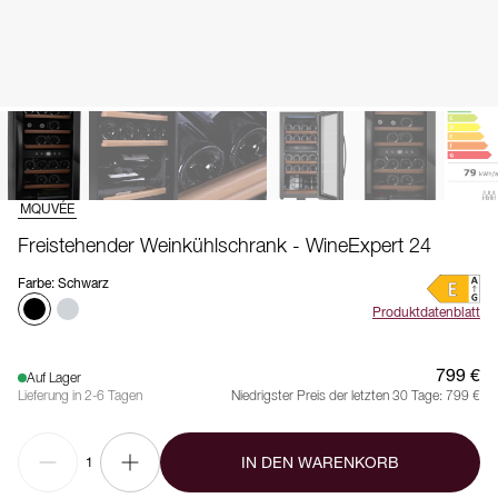
MQUVÉE
Freistehender Weinkühlschrank - WineExpert 24
Farbe
:
Schwarz
Produktdatenblatt
799 €
Auf Lager
Lieferung in 2-6 Tagen
Niedrigster Preis der letzten 30 Tage:
799 €
IN DEN WARENKORB
1