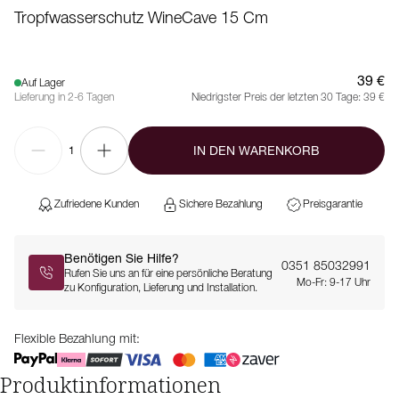
Tropfwasserschutz WineCave 15 Cm
39 €
Auf Lager
Lieferung in 2-6 Tagen
Niedrigster Preis der letzten 30 Tage:
39 €
IN DEN WARENKORB
1
Zufriedene Kunden
Sichere Bezahlung
Preisgarantie
Benötigen Sie Hilfe?
0351 85032991
Rufen Sie uns an für eine persönliche Beratung
Mo-Fr: 9-17 Uhr
zu Konfiguration, Lieferung und Installation.
Flexible Bezahlung mit:
Produktinformationen