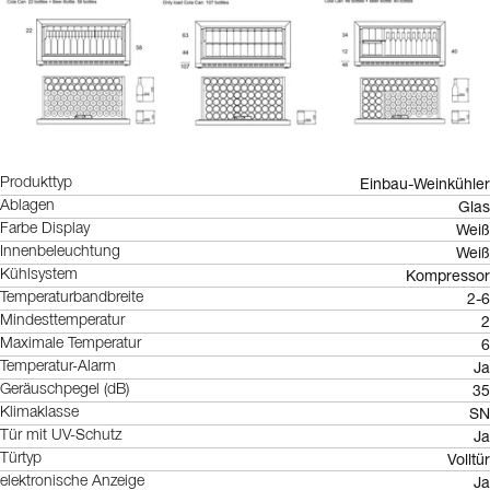
Einbau-Weinkühler
Produkttyp
Glas
Ablagen
Weiß
Farbe Display
Weiß
Innenbeleuchtung
Kompressor
Kühlsystem
2-6
Temperaturbandbreite
2
Mindesttemperatur
6
Maximale Temperatur
Ja
Temperatur-Alarm
35
Geräuschpegel (dB)
SN
Klimaklasse
Ja
Tür mit UV-Schutz
Volltür
Türtyp
Ja
elektronische Anzeige