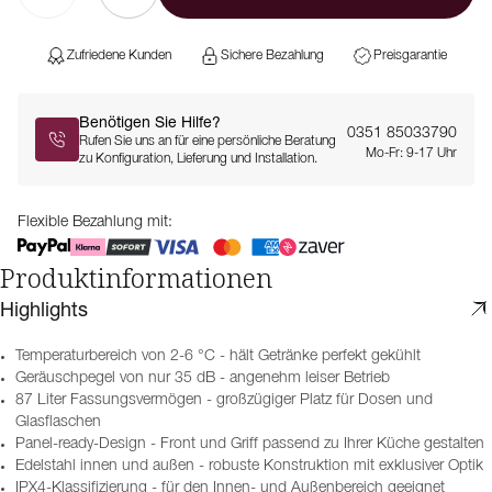
Zufriedene Kunden
Sichere Bezahlung
Preisgarantie
Benötigen Sie Hilfe?
0351 85033790
Rufen Sie uns an für eine persönliche Beratung
Mo-Fr: 9-17 Uhr
zu Konfiguration, Lieferung und Installation.
Flexible Bezahlung mit:
Produktinformationen
Highlights
Temperaturbereich von 2-6 °C - hält Getränke perfekt gekühlt
Geräuschpegel von nur 35 dB - angenehm leiser Betrieb
87 Liter Fassungsvermögen - großzügiger Platz für Dosen und
Glasflaschen
Panel-ready-Design - Front und Griff passend zu Ihrer Küche gestalten
Edelstahl innen und außen - robuste Konstruktion mit exklusiver Optik
IPX4-Klassifizierung - für den Innen- und Außenbereich geeignet