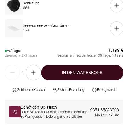
Kohlefilter
39 €
Bodenwanne WineCave 30 cm
45 €
1.199 €
Auf Lager
Lieferung in 2-6 Tagen
Niedrigster Preis der letzten 30 Tage:
1.199 €
IN DEN WARENKORB
1
Zufriedene Kunden
Sichere Bezahlung
Preisgarantie
Benötigen Sie Hilfe?
0351 85033790
Rufen Sie uns an für eine persönliche Beratung
Mo-Fr: 9-17 Uhr
zu Konfiguration, Lieferung und Installation.