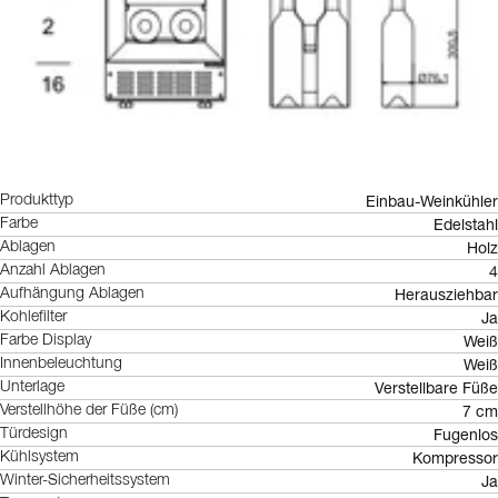
Einbau-Weinkühler
Produkttyp
Edelstahl
Farbe
Holz
Ablagen
4
Anzahl Ablagen
Herausziehbar
Aufhängung Ablagen
Ja
Kohlefilter
Weiß
Farbe Display
Weiß
Innenbeleuchtung
Verstellbare Füße
Unterlage
7 cm
Verstellhöhe der Füße (cm)
Fugenlos
Türdesign
Kompressor
Kühlsystem
Ja
Winter-Sicherheitssystem