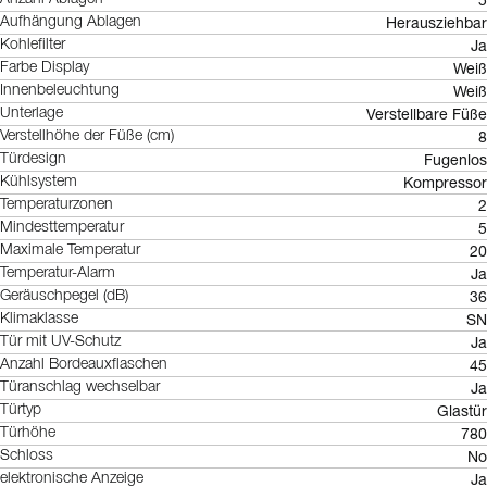
Herausziehbar
Aufhängung Ablagen
Ja
Kohlefilter
Weiß
Farbe Display
Weiß
Innenbeleuchtung
Verstellbare Füße
Unterlage
8
Verstellhöhe der Füße (cm)
Fugenlos
Türdesign
Kompressor
Kühlsystem
2
Temperaturzonen
5
Mindesttemperatur
20
Maximale Temperatur
Ja
Temperatur-Alarm
36
Geräuschpegel (dB)
SN
Klimaklasse
Ja
Tür mit UV-Schutz
45
Anzahl Bordeauxflaschen
Ja
Türanschlag wechselbar
Glastür
Türtyp
780
Türhöhe
No
Schloss
Ja
elektronische Anzeige