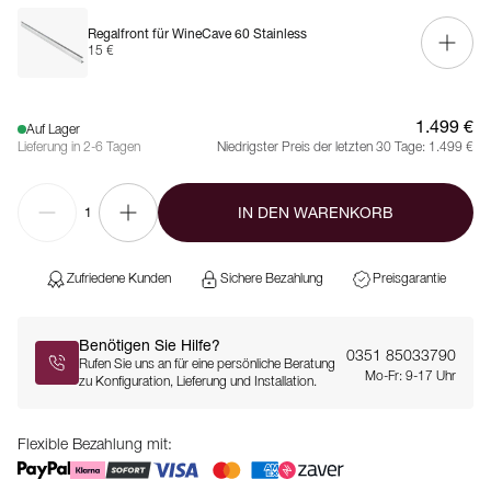
Regalfront für WineCave 60 Stainless
15 €
1.499 €
Auf Lager
Lieferung in 2-6 Tagen
Niedrigster Preis der letzten 30 Tage:
1.499 €
IN DEN WARENKORB
1
Zufriedene Kunden
Sichere Bezahlung
Preisgarantie
Benötigen Sie Hilfe?
0351 85033790
Rufen Sie uns an für eine persönliche Beratung
Mo-Fr: 9-17 Uhr
zu Konfiguration, Lieferung und Installation.
Flexible Bezahlung mit: