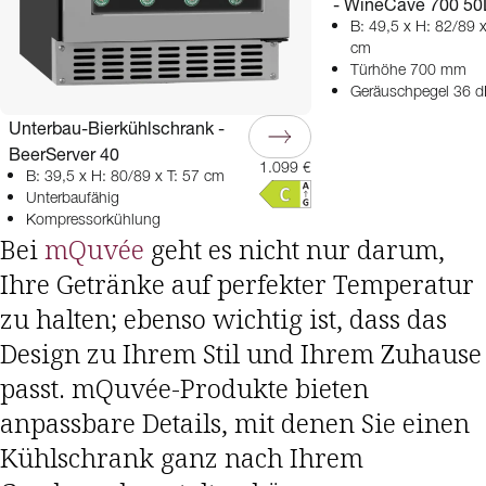
- WineCave 700 50
B: 49,5 x H: 82/89 x
cm
Türhöhe 700 mm
Geräuschpegel 36 d
Unterbau-Bierkühlschrank -
BeerServer 40
1.099 €
B: 39,5 x H: 80/89 x T: 57 cm
Unterbaufähig
Kompressorkühlung
Bei
mQuvée
geht es nicht nur darum,
Ihre Getränke auf perfekter Temperatur
zu halten; ebenso wichtig ist, dass das
Design zu Ihrem Stil und Ihrem Zuhause
passt. mQuvée-Produkte bieten
anpassbare Details, mit denen Sie einen
Kühlschrank ganz nach Ihrem