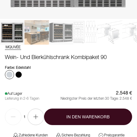
MQUVÉE
Wein- Und Bierkühlschrank Kombipaket 90
Farbe
:
Edelstahl
2.548 €
Auf Lager
Lieferung in 2-6 Tagen
Niedrigster Preis der letzten 30 Tage:
2.548 €
IN DEN WARENKORB
1
Zufriedene Kunden
Sichere Bezahlung
Preisgarantie