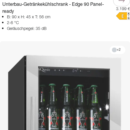
Unterbau-Getränkekühlschrank - Edge 90 Panel-
3.199 €
ready
B: 90 x H: 45 x T: 56 cm
2-6 °C
Geräuschpegel: 35 dB
+
2