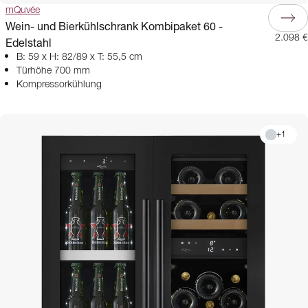
mQuvée
Wein- und Bierkühlschrank Kombipaket 60 -
2.098 €
Edelstahl
B: 59 x H: 82/89 x T: 55,5 cm
Türhöhe 700 mm
Kompressorkühlung
+
1