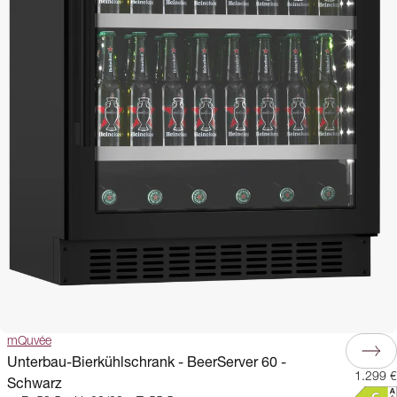
mQuvée
Unterbau-Bierkühlschrank - BeerServer 60 -
1.299 €
Schwarz