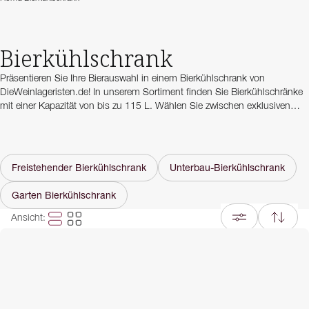
Bierkühlschrank
Präsentieren Sie Ihre Bierauswahl in einem Bierkühlschrank von
DieWeinlageristen.de! In unserem Sortiment finden Sie Bierkühlschränke
mit einer Kapazität von bis zu 115 L. Wählen Sie zwischen exklusiven
Unterbau-Bierkühlschränken, klassischen freistehenden
Bierkühlschränken, oder warum nicht direkt einen kombinierten Wein-
und Bierkühlschrank wählen?
Freistehender Bierkühlschrank
Unterbau-Bierkühlschrank
Egal ob spannende Fußballabende, lange Sommertage im Garten oder
das klassische Feierabendbier - mit unseren Bierkühlschränkengenießen
Garten Bierkühlschrank
Sie Ihre Getränke immer perfekt gekühlt!
Ansicht
: