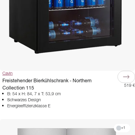
Cavin
Freistehender Bierkühlschrank - Northern
519 €
Collection 115
B: 54 x H: 84, 7 x T: 53,9 cm
Schwarzes Design
Energieeffizienzklasse E
+
1