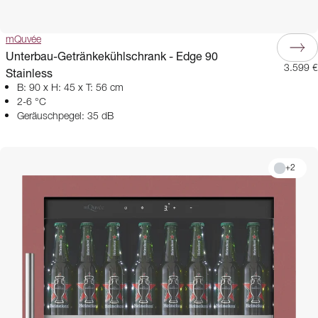
mQuvée
Unterbau-Getränkekühlschrank - Edge 90
3.599 €
Stainless
B: 90 x H: 45 x T: 56 cm
2-6 °C
Geräuschpegel: 35 dB
+
2