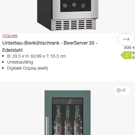
mQuvée
Unterbau-Bierkühlschrank - BeerServer 30 -
899 €
Edelstahl
B: 29,5 x H: 82/89 x T: 55,5 cm
Unterbaufähig
Digitaler Display (weiß)
+
2