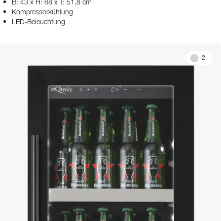
B: 43 x H: 68 x T: 51,8 cm
Kompressorkühlung
LED-Beleuchtung
+
2