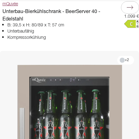
mQuvée
Unterbau-Bierkühlschrank - BeerServer 40 -
1.099 €
Edelstahl
B: 39,5 x H: 80/89 x T: 57 cm
Unterbaufähig
Kompressorkühlung
+
2