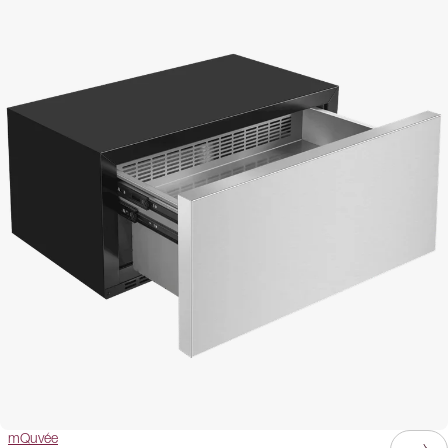
mQuvée