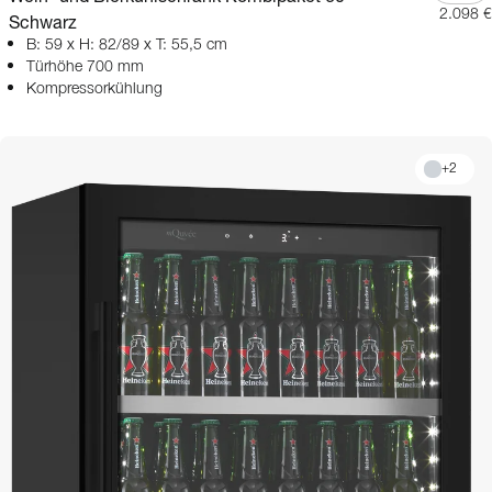
2.098 €
Schwarz
B: 59 x H: 82/89 x T: 55,5 cm
Türhöhe 700 mm
Kompressorkühlung
+
2