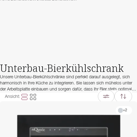
Unterbau-Bierkühlschrank
Unsere Unterbau-Bierkühlschränke sind perfekt darauf ausgelegt, sich
harmonisch in Ihre Küche zu integrieren. Sie lassen sich mühelos unter
der Arbeitsplatte einbauen und sorgen dafür, dass Ihr Bier stets optimal
gekühlt ist. Mit großzügigem Stauraum und einem stilvollen Design
Ansicht
:
bieten diese Getränkekühlschränke die ideale Lösung für alle, die jederzeit
gut gekühltes Bier und Erfrischungsgetränke genießen möchten.
+
2