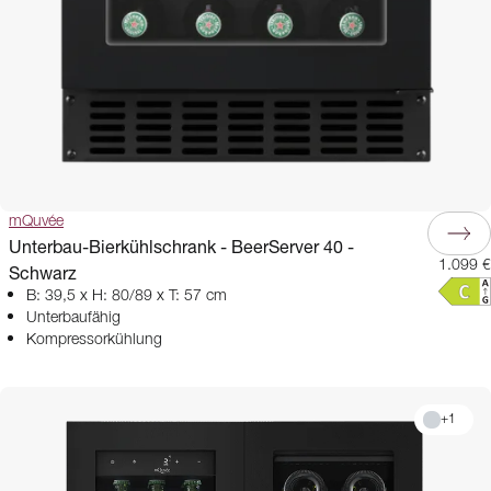
mQuvée
Unterbau-Bierkühlschrank - BeerServer 40 -
1.099 €
Schwarz
B: 39,5 x H: 80/89 x T: 57 cm
Unterbaufähig
Kompressorkühlung
+
1