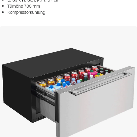
B: 89 x H: 80/89 x T: 57 cm
Türhöhe 700 mm
Kompressorkühlung