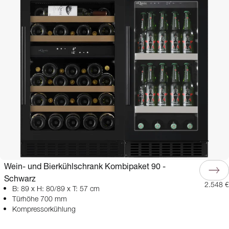
Wein- und Bierkühlschrank Kombipaket 90 -
Schwarz
2.548 €
B: 89 x H: 80/89 x T: 57 cm
Türhöhe 700 mm
Kompressorkühlung