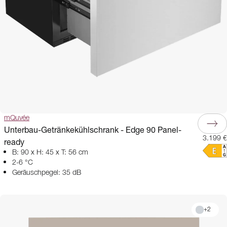
mQuvée
Unterbau-Getränkekühlschrank - Edge 90 Panel-
3.199 €
ready
B: 90 x H: 45 x T: 56 cm
2-6 °C
Geräuschpegel: 35 dB
+
2