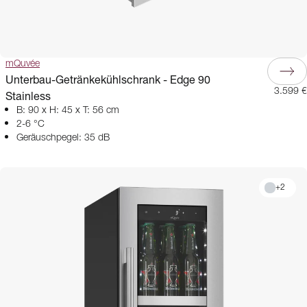
mQuvée
Unterbau-Getränkekühlschrank - Edge 90
3.599 €
Stainless
B: 90 x H: 45 x T: 56 cm
2-6 °C
Geräuschpegel: 35 dB
+
2