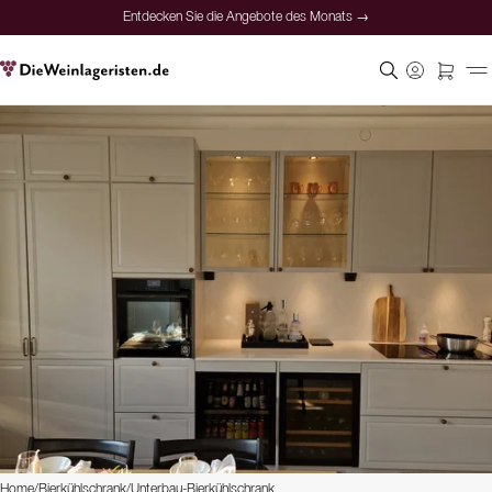
Entdecken Sie die Angebote des Monats →
Home
/
Bierkühlschrank
/
Unterbau-Bierkühlschrank