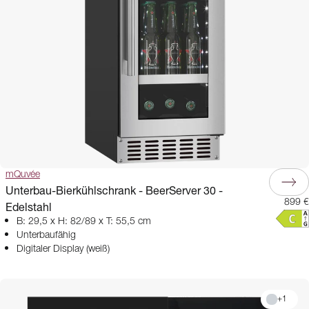
mQuvée
Unterbau-Bierkühlschrank - BeerServer 30 -
899 €
Edelstahl
B: 29,5 x H: 82/89 x T: 55,5 cm
Unterbaufähig
Digitaler Display (weiß)
+
1