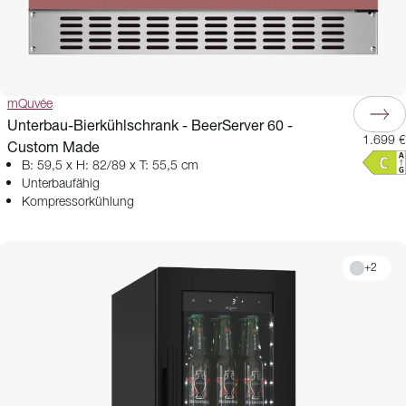
mQuvée
Unterbau-Bierkühlschrank - BeerServer 60 -
1.699 €
Custom Made
B: 59,5 x H: 82/89 x T: 55,5 cm
Unterbaufähig
Kompressorkühlung
+
2