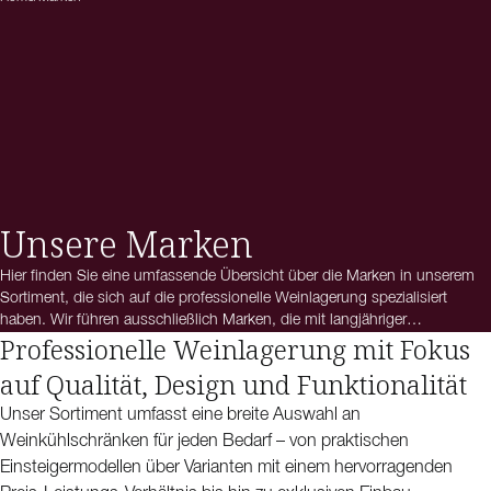
Unsere Marken
Hier finden Sie eine umfassende Übersicht über die Marken in unserem
Sortiment, die sich auf die professionelle Weinlagerung spezialisiert
haben. Wir führen ausschließlich Marken, die mit langjähriger
Professionelle Weinlagerung mit Fokus
Erfahrung Weinkühlschränke und Weinklimaschränke entwickeln, die
den fünf goldenen Regeln der Weinlagerung entsprechen. Dabei stehen
auf Qualität, Design und Funktionalität
Qualität, Funktionalität und ein durchdachtes Design im Mittelpunkt,
sodass Sie für jede Anforderung das passende Modell finden.
Unser Sortiment umfasst eine breite Auswahl an
Weinkühlschränken für jeden Bedarf – von praktischen
Einsteigermodellen über Varianten mit einem hervorragenden