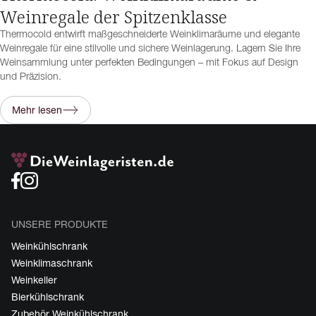
Weinregale der Spitzenklasse
Thermocold entwirft maßgeschneiderte Weinklimaräume und elegante
Weinregale für eine stilvolle und sichere Weinlagerung. Lagern Sie Ihre
Weinsammlung unter perfekten Bedingungen – mit Fokus auf Design
und Präzision.
Mehr lesen
UNSERE PRODUKTE
Weinkühlschrank
Weinklimaschrank
Weinkeller
Bierkühlschrank
Zubehör Weinkühlschrank