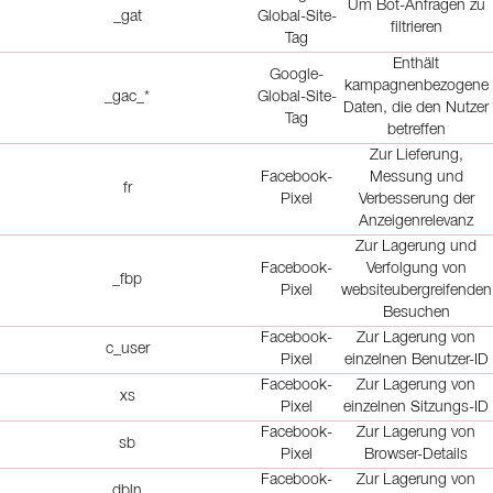
Um Bot-Anfragen zu
_gat
Global-Site-
filtrieren
Tag
Enthält
Google-
kampagnenbezogene
_gac_*
Global-Site-
Daten, die den Nutzer
Tag
betreffen
Zur Lieferung,
Facebook-
Messung und
fr
Pixel
Verbesserung der
Anzeigenrelevanz
Zur Lagerung und
Facebook-
Verfolgung von
_fbp
Pixel
websiteubergreifenden
Besuchen
Facebook-
Zur Lagerung von
c_user
Pixel
einzelnen Benutzer-ID
Facebook-
Zur Lagerung von
xs
Pixel
einzelnen Sitzungs-ID
Facebook-
Zur Lagerung von
sb
Pixel
Browser-Details
Facebook-
Zur Lagerung von
dbln