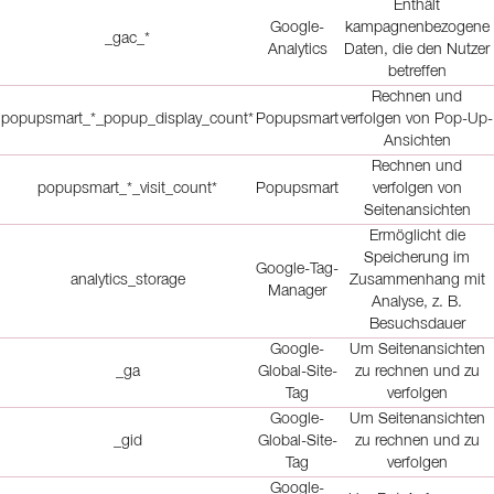
Enthält
Google-
kampagnenbezogene
_gac_*
Analytics
Daten, die den Nutzer
betreffen
Rechnen und
popupsmart_*_popup_display_count*
Popupsmart
verfolgen von Pop-Up-
Ansichten
Rechnen und
popupsmart_*_visit_count*
Popupsmart
verfolgen von
Seitenansichten
Ermöglicht die
Speicherung im
Google-Tag-
analytics_storage
Zusammenhang mit
Manager
Analyse, z. B.
Besuchsdauer
Google-
Um Seitenansichten
_ga
Global-Site-
zu rechnen und zu
Tag
verfolgen
Google-
Um Seitenansichten
_gid
Global-Site-
zu rechnen und zu
Tag
verfolgen
Google-