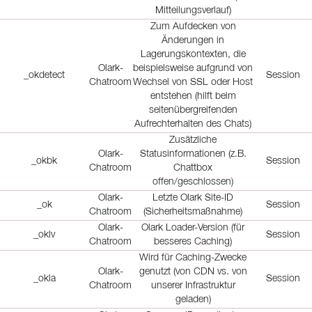
Mitteilungsverlauf)
Zum Aufdecken von
Änderungen in
Lagerungskontexten, die
Olark-
beispielsweise aufgrund von
_okdetect
Session
Chatroom
Wechsel von SSL oder Host
entstehen (hilft beim
seitenübergreifenden
Aufrechterhalten des Chats)
Zusätzliche
Olark-
Statusinformationen (z.B.
_okbk
Session
Chatroom
Chattbox
offen/geschlossen)
Olark-
Letzte Olark Site-ID
_ok
Session
Chatroom
(Sicherheitsmaßnahme)
Olark-
Olark Loader-Version (für
_oklv
Session
Chatroom
besseres Caching)
Wird für Caching-Zwecke
Olark-
genutzt (von CDN vs. von
_okla
Session
Chatroom
unserer Infrastruktur
geladen)