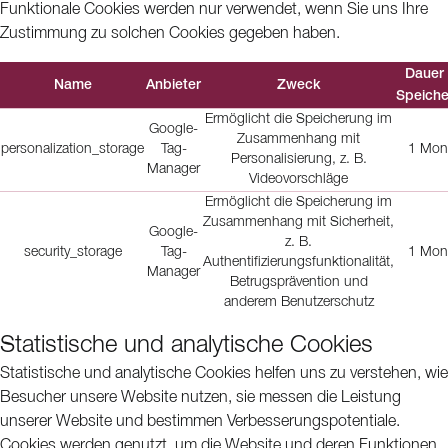
Funktionale Cookies werden nur verwendet, wenn Sie uns Ihre
Zustimmung zu solchen Cookies gegeben haben.
Dauer 
Name
Anbieter
Zweck
Speich
Ermöglicht die Speicherung im
Google-
Zusammenhang mit
personalization_storage
Tag-
1 Mon
Personalisierung, z. B.
Manager
Videovorschläge
Ermöglicht die Speicherung im
Zusammenhang mit Sicherheit,
Google-
z. B.
security_storage
Tag-
1 Mon
Authentifizierungsfunktionalität,
Manager
Betrugsprävention und
anderem Benutzerschutz
Statistische und analytische Cookies
Statistische und analytische Cookies helfen uns zu verstehen, wie
Besucher unsere Website nutzen, sie messen die Leistung
unserer Website und bestimmen Verbesserungspotentiale.
Cookies werden genutzt, um die Website und deren Funktionen