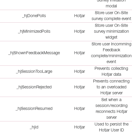
Survey Invitation
modal
Store user On-Site
_hjDonePolls
Hotjar
survey complete event
Store user On-Site
_hjMinimizedPolls
Hotjar
survey minimization
widget
Store user Incomming
Feedback
_hjShownFeedbackMessage
Hotjar
complete/minimization
event
Prevents collecting
_hjSessionTooLarge
Hotjar
Hotjar data
Prevents connecting
_hjSessionRejected
Hotjar
to an overloaded
Hotjar server
Set when a
session/recording
_hjSessionResumed
Hotjar
reconnects Hotjar
server
Used to persist the
_hjid
Hotjar
Hotjar User ID