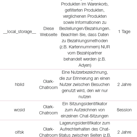
Produkten im Warenkorb,
gefilterten Produkten,
verglichenen Produkten
sowie Informationen zu
Diese
Bestellungen/Bezahlungen.
__local_storage__
1 Tage
Webseite
Beachten Sie, dass Daten
zu Bezahlungsmethoden
(z.B. Kartennummern) NUR
vom Bezahlpartner
behandelt werden (z.B.
Adyen)
Eine Nutzerbezeichnung,
die zur Erinnerung an einen
Olark-
hblid
Nutzer zwischen Besuchen
2 Jahre
Chatroom
genutzt wird, den wir nur
nutzen
Ein Sitzungsidentifikator
Olark-
wcsid
zum Aufzeichnen von
Session
Chatroom
einzelnen Chat-Sitzungen
Lagerungsidentifikator zum
Olark-
Aufrechterhalten des Chat-
olfsk
2 Jahre
Chatroom
Status zwischen Seiten (z.B.