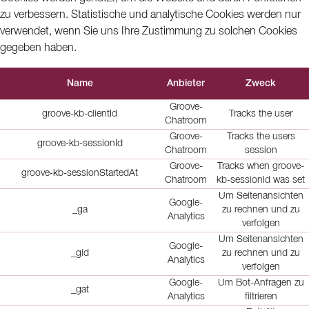
zu verbessern. Statistische und analytische Cookies werden nur
verwendet, wenn Sie uns Ihre Zustimmung zu solchen Cookies
gegeben haben.
Name
Anbieter
Zweck
Groove-
groove-kb-clientId
Tracks the user
Chatroom
Groove-
Tracks the users
groove-kb-sessionId
Chatroom
session
Groove-
Tracks when groove-
groove-kb-sessionStartedAt
Chatroom
kb-sessionId was set
Um Seitenansichten
Google-
_ga
zu rechnen und zu
Analytics
verfolgen
Um Seitenansichten
Google-
_gid
zu rechnen und zu
Analytics
verfolgen
Google-
Um Bot-Anfragen zu
_gat
Analytics
filtrieren