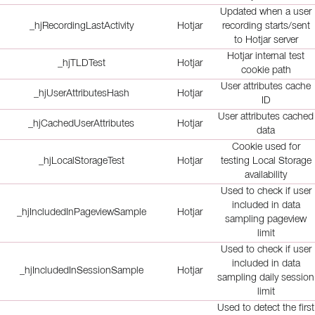
Updated when a user
_hjRecordingLastActivity
Hotjar
recording starts/sent
to Hotjar server
Hotjar internal test
_hjTLDTest
Hotjar
cookie path
User attributes cache
_hjUserAttributesHash
Hotjar
ID
User attributes cached
_hjCachedUserAttributes
Hotjar
data
Cookie used for
_hjLocalStorageTest
Hotjar
testing Local Storage
availability
Used to check if user
included in data
_hjIncludedInPageviewSample
Hotjar
sampling pageview
limit
Used to check if user
included in data
_hjIncludedInSessionSample
Hotjar
sampling daily session
limit
Used to detect the first