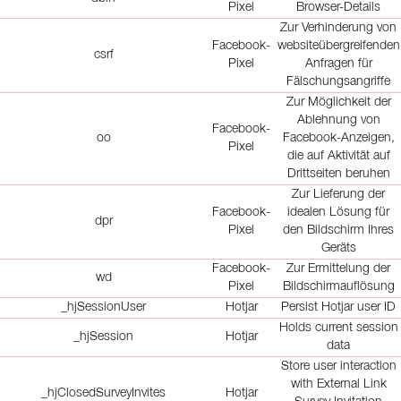
Pixel
Browser-Details
Zur Verhinderung von
Facebook-
websiteübergreifenden
csrf
Pixel
Anfragen für
Fälschungsangriffe
Zur Möglichkeit der
Ablehnung von
Facebook-
oo
Facebook-Anzeigen,
Pixel
die auf Aktivität auf
Drittseiten beruhen
Zur Lieferung der
Facebook-
idealen Lösung für
dpr
Pixel
den Bildschirm Ihres
Geräts
Facebook-
Zur Ermittelung der
wd
Pixel
Bildschirmauflösung
_hjSessionUser
Hotjar
Persist Hotjar user ID
Holds current session
_hjSession
Hotjar
data
Store user interaction
with External Link
_hjClosedSurveyInvites
Hotjar