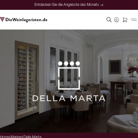
Entdecken Sie die Angebote des Monats →
Home
/
Marken
/
Della Marta