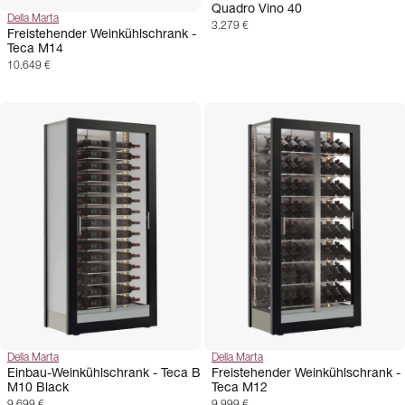
Quadro Vino 40
Della Marta
3.279 €
Freistehender Weinkühlschrank -
Teca M14
10.649 €
Della Marta
Della Marta
Einbau-Weinkühlschrank - Teca B
Freistehender Weinkühlschrank -
M10 Black
Teca M12
9.699 €
9.999 €