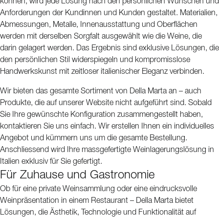
können, wird jede Lösung nach den persönlichen Wünschen und
Alle Weinkühlschränke sind so konzipiert, dass sie optimale
Anforderungen der Kundinnen und Kunden gestaltet. Materialien,
Bedingungen für Ihren Wein schaffen: konstante Temperatur, geringe
Abmessungen, Metalle, Innenausstattung und Oberflächen
Vibrationen und die richtige Luftfeuchtigkeit – ideal sowohl für den
werden mit derselben Sorgfalt ausgewählt wie die Weine, die
unmittelbaren Genuss als auch für die langfristige Lagerung. Das klare,
darin gelagert werden. Das Ergebnis sind exklusive Lösungen, die
stilvolle Design fügt sich nahtlos in moderne Wohnräume ebenso wie in
den persönlichen Stil widerspiegeln und kompromisslose
exklusive Gastronomiekonzepte ein.
Handwerkskunst mit zeitloser italienischer Eleganz verbinden.
Wir bieten das gesamte Sortiment von Della Marta an – auch
Produkte, die auf unserer Website nicht aufgeführt sind. Sobald
Sie Ihre gewünschte Konfiguration zusammengestellt haben,
kontaktieren Sie uns einfach. Wir erstellen Ihnen ein individuelles
Angebot und kümmern uns um die gesamte Bestellung.
Anschliessend wird Ihre massgefertigte Weinlagerungslösung in
Italien exklusiv für Sie gefertigt.
Für Zuhause und Gastronomie
Ob für eine private Weinsammlung oder eine eindrucksvolle
Weinpräsentation in einem Restaurant – Della Marta bietet
Lösungen, die Ästhetik, Technologie und Funktionalität auf