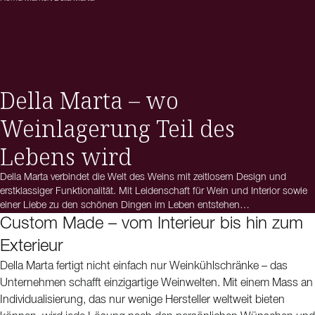
Della Marta – wo
Weinlagerung Teil des
Lebens wird
Della Marta verbindet die Welt des Weins mit zeitlosem Design und
erstklassiger Funktionalität. Mit Leidenschaft für Wein und Interior sowie
einer Liebe zu den schönen Dingen im Leben entstehen
Weinkühlschränke, die sowohl das Geschmackserlebnis als auch die
Custom Made – vom Interieur bis hin zum
Ästhetik Ihres Zuhauses aufwerten. Ob Sie eine stilvolle Weinecke in Ihrer
Exterieur
Küche gestalten, Ihr Restaurant mit professioneller Weinlagerung
ausstatten oder einen maßgeschneiderten Weinraum planen möchten –
Della Marta fertigt nicht einfach nur Weinkühlschränke – das
für jede Umgebung gibt es die passende Lösung. Das Sortiment umfasst
Unternehmen schafft einzigartige Weinwelten. Mit einem Mass an
wandhängende, freistehende und einbaufähige Modelle – mit der
Individualisierung, das nur wenige Hersteller weltweit bieten
Möglichkeit, das Design individuell nach Ihren Wünschen anzupassen.