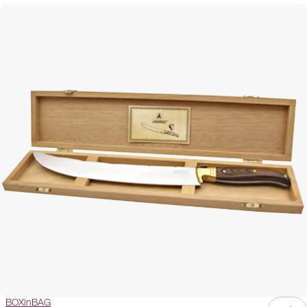
BOXinBAG