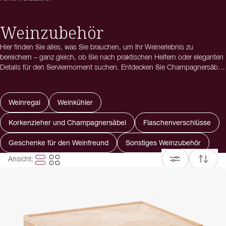
Weinzubehör
Hier finden Sie alles, was Sie brauchen, um Ihr Weinerlebnis zu
bereichern – ganz gleich, ob Sie nach praktischen Helfern oder eleganten
Details für den Serviermoment suchen. Entdecken Sie Champagnersäbel,
Korkenzieher, Eiskühler und weiteres Weinzubehör, das Stil, Qualität und
Funktionalität vereint. Perfekt für Abendessen, Weinproben oder einfach,
um den Moment noch besonderer zu machen.
Weinregal
Weinkühler
Wussten Sie, dass Weinzubehör ein geschätztes Geschenk für
Korkenzieher und Champagnersäbel
Flaschenverschlüsse
Weinliebhaber ist? Ein edler Champagnersäbel, ein exklusiver
Korkenzieher oder ein stilvoller Eiskühler ist ein persönliches und
Geschenke für den Weinfreund
Sonstiges Weinzubehör
unvergessliches Geschenk – zu jedem Anlass.
Ansicht
:
Haben Sie Fragen oder benötigen Sie Hilfe bei der Auswahl des richtigen
Zubehörs? Kontaktieren Sie unseren Kundenservice, wir beraten Sie
gerne mit Tipps und Inspiration!