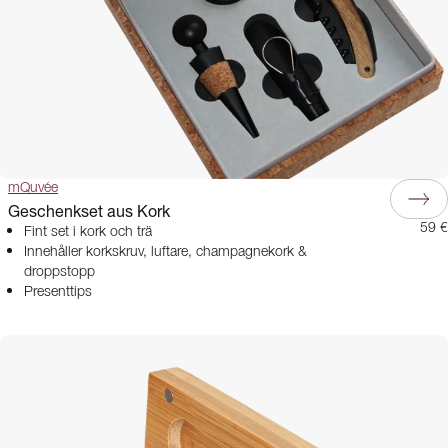
mQuvée
Geschenkset aus Kork
59 €
Fint set i kork och trä
Innehåller korkskruv, luftare, champagnekork &
droppstopp
Presenttips