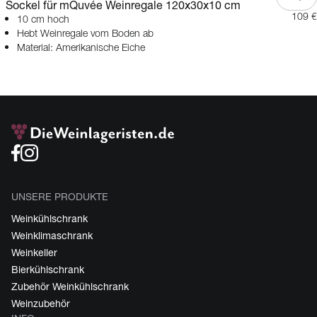
Sockel für mQuvée Weinregale 120x30x10 cm
109 €
10 cm hoch
Hebt Weinregale vom Boden ab
Material: Amerikanische Eiche
UNSERE PRODUKTE
Weinkühlschrank
Weinklimaschrank
Weinkeller
Bierkühlschrank
Zubehör Weinkühlschrank
Weinzubehör