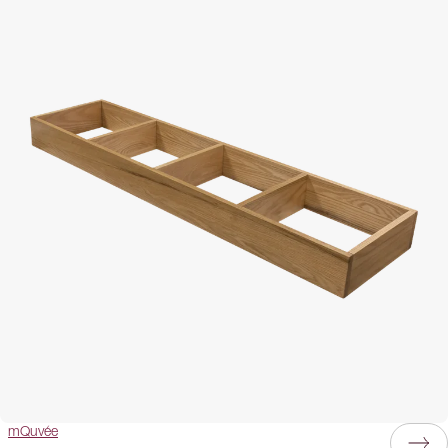
mQuvée