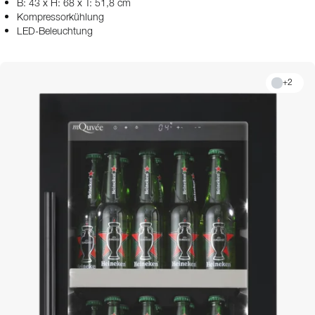
B: 43 x H: 68 x T: 51,8 cm
Kompressorkühlung
LED-Beleuchtung
+
2