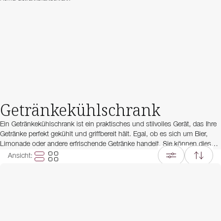
Getränkekühlschrank
Ein Getränkekühlschrank ist ein praktisches und stilvolles Gerät, das Ihre
Getränke perfekt gekühlt und griffbereit hält. Egal, ob es sich um Bier,
Limonade oder andere erfrischende Getränke handelt, Sie können diese
einfach im Getränkekühlschrank aufbewahren und sie jederzeit genießen.
Ansicht
:
Mit verschiedenen Größen und Designs bieten wir Ihnen einen
Getränkekühlschrank, der perfekt zu Ihren Bedürfnissen passt und sich in
jeden Raum und Stil einfügt. Egal, ob Sie einen klassischen
freistehenden Getränkekühlschrank oder einen exklusiveren Unterbau-
Getränkekühlschrank haben möchten, bei uns finden Sie das rihctige