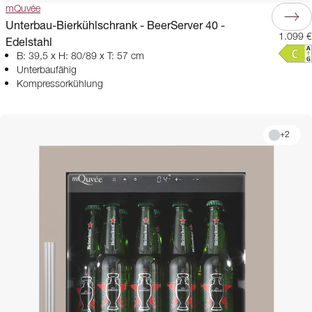
mQuvée
Unterbau-Bierkühlschrank - BeerServer 40 -
1.099 €
Edelstahl
B: 39,5 x H: 80/89 x T: 57 cm
Unterbaufähig
Kompressorkühlung
+
2