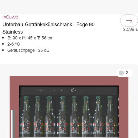
mQuvée
Unterbau-Getränkekühlschrank - Edge 90
3.599 €
Stainless
B: 90 x H: 45 x T: 56 cm
2-6 °C
Geräuschpegel: 35 dB
+
2