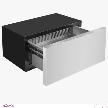
mQuvée