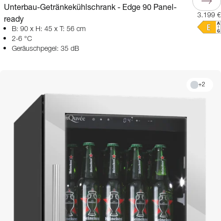
Unterbau-Getränkekühlschrank - Edge 90 Panel-
3.199 €
ready
B: 90 x H: 45 x T: 56 cm
2-6 °C
Geräuschpegel: 35 dB
+
2