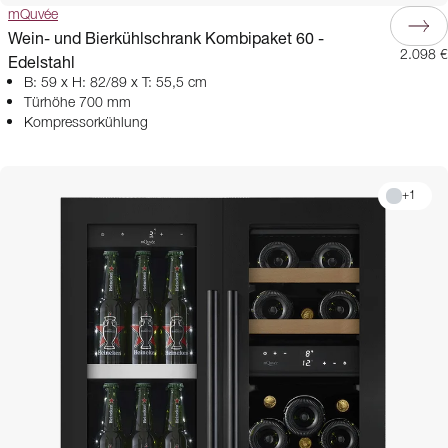
mQuvée
Wein- und Bierkühlschrank Kombipaket 60 -
2.098 €
Edelstahl
B: 59 x H: 82/89 x T: 55,5 cm
Türhöhe 700 mm
Kompressorkühlung
+
1