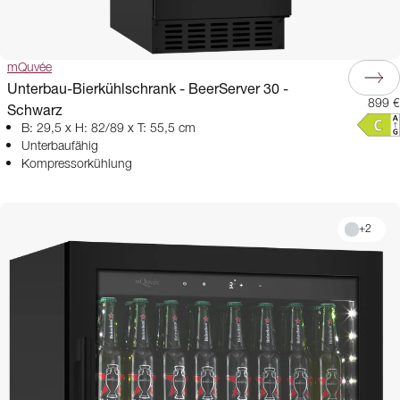
mQuvée
Unterbau-Bierkühlschrank - BeerServer 30 -
899 €
Schwarz
B: 29,5 x H: 82/89 x T: 55,5 cm
Unterbaufähig
Kompressorkühlung
+
2