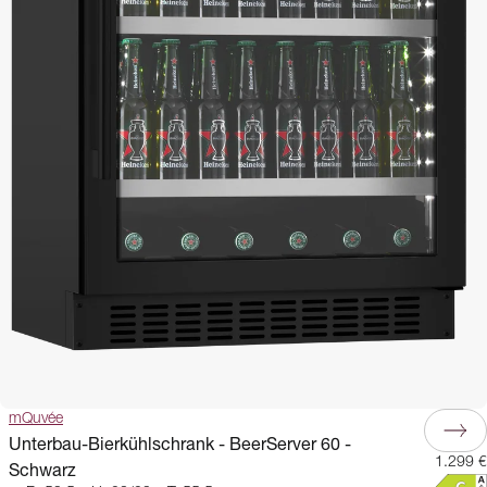
mQuvée
Unterbau-Bierkühlschrank - BeerServer 60 -
1.299 €
Schwarz