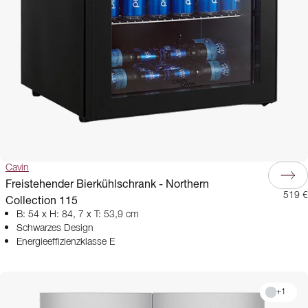
Cavin
Freistehender Bierkühlschrank - Northern
519 €
Collection 115
B: 54 x H: 84, 7 x T: 53,9 cm
Schwarzes Design
Energieeffizienzklasse E
+
1