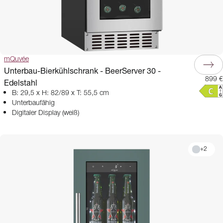
mQuvée
Unterbau-Bierkühlschrank - BeerServer 30 -
899 €
Edelstahl
B: 29,5 x H: 82/89 x T: 55,5 cm
Unterbaufähig
Digitaler Display (weiß)
+
2