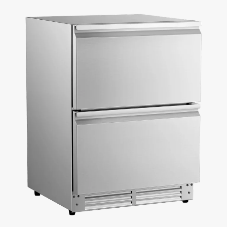
Modell. Entspannen Sie sich und genießen Sie Ihre Lieblingsgetränke mit
einem zuverlässigen und effizienten Getränkekühlschrank!