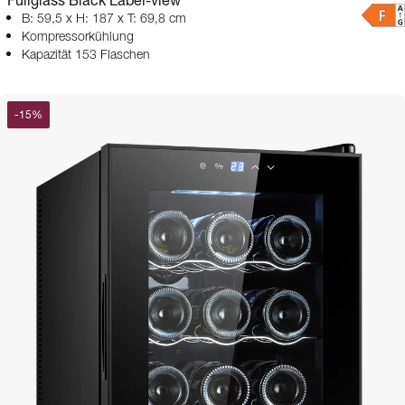
B: 59,5 x H: 187 x T: 69,8 cm
Kompressorkühlung
Kapazität 153 Flaschen
-
15
%