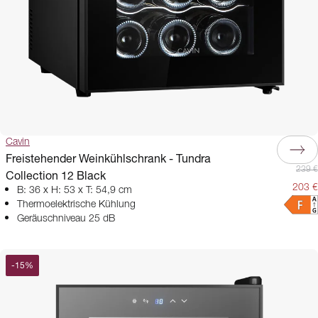
Cavin
Freistehender Weinkühlschrank - Tundra
239 €
Collection 12 Black
203 €
B: 36 x H: 53 x T: 54,9 cm
Thermoelektrische Kühlung
Geräuschniveau 25 dB
-
15
%