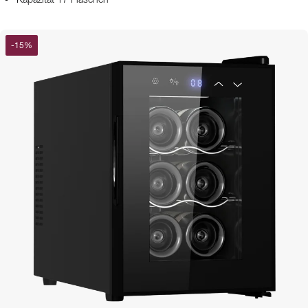
Kapazität 17 Flaschen
-
15
%