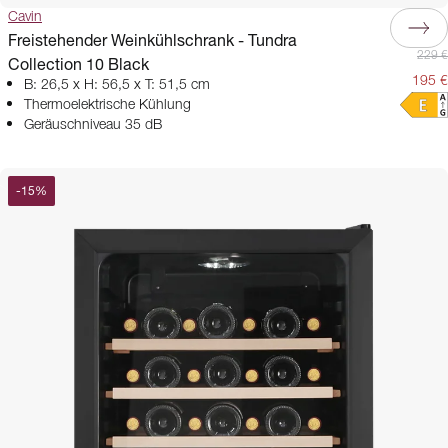
Cavin
Freistehender Weinkühlschrank - Tundra
229 €
Collection 10 Black
195 €
B: 26,5 x H: 56,5 x T: 51,5 cm
Thermoelektrische Kühlung
Geräuschniveau 35 dB
-
15
%