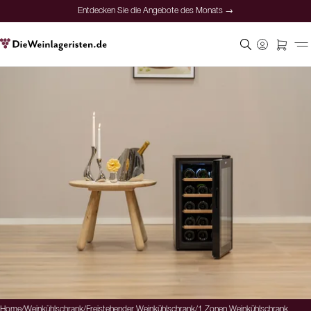
Entdecken Sie die Angebote des Monats →
Home
/
Weinkühlschrank
/
Freistehender Weinkühlschrank
/
1 Zonen Weinkühlschrank