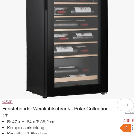
gleichzeitig lagern möchten, ist ein Weinkühlschrank mit zwei
Temperaturzonen die bessere Wahl. Diese Modelle erlauben es,
unterschiedliche Temperaturbereiche einzustellen, sodass jede Weinart
unter optimalen Bedingungen gekühlt wird. So genießen Sie sowohl
kräftige Rotweine als auch frische Weißweine jederzeit in der idealen
Serviertemperatur.
Cavin
Freistehender Weinkühlschrank - Polar Collection
479 €
17
409 €
B: 47 x H: 84 x T: 38,2 cm
Kompressorkühlung