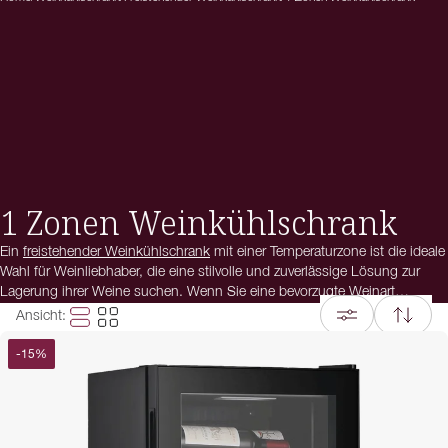
1 Zonen Weinkühlschrank
Ein
freistehender Weinkühlschrank
mit einer Temperaturzone ist die ideale
Wahl für Weinliebhaber, die eine stilvolle und zuverlässige Lösung zur
Lagerung ihrer Weine suchen. Wenn Sie eine bevorzugte Weinart
genießen – sei es Rotwein, Weißwein oder Champagner – sorgt eine
Ansicht
:
gleichmäßige Temperaturzone dafür, dass Ihre Flaschen stets perfekt
temperiert sind. Ein 1-Zonen-Weinkühlschrank bietet eine unkomplizierte
-
15
%
Möglichkeit, Ihre Lieblingsweine optimal aufzubewahren und jederzeit in
bester Trinktemperatur zu servieren.
Falls Sie hingegen verschiedene Weinsorten wie Rot- und Weißwein