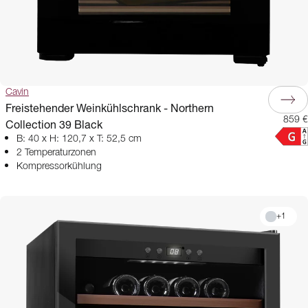
Cavin
Freistehender Weinkühlschrank - Northern
859 €
Collection 39 Black
B: 40 x H: 120,7 x T: 52,5 cm
2 Temperaturzonen
Kompressorkühlung
+
1