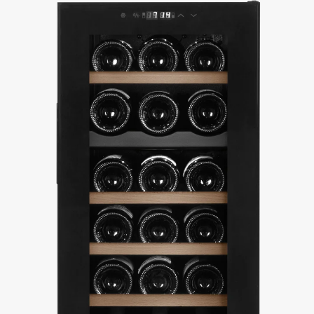
das besonders vielen Flaschen Platz bietet.
Wenn Sie hingegen eine bestimmte Weinart bevorzugen und eine
konstante Temperatur ausreicht, könnte ein Weinkühlschrank mit 1 Zone
die bessere Wahl sein. Diese Modelle sorgen für stabile
Lagerbedingungen und sind ideal für Weinliebhaber, die sich auf eine
Weinsorte konzentrieren. Egal, ob Rotwein, Weißwein oder Rosé – ein
Weinkühlschrank mit einer Temperaturzone garantiert eine gleichbleibend
optimale Temperatur für den perfekten Weingenuss.