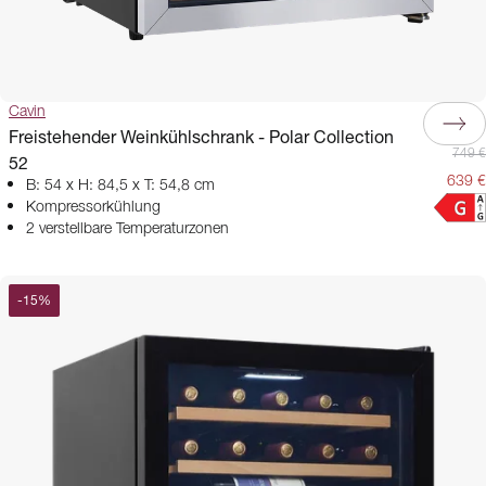
Cavin
Freistehender Weinkühlschrank - Polar Collection
749 €
52
639 €
B: 54 x H: 84,5 x T: 54,8 cm
Kompressorkühlung
2 verstellbare Temperaturzonen
-
15
%