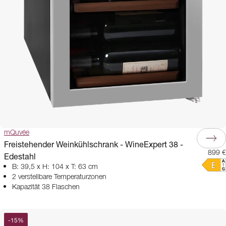
mQuvée
Freistehender Weinkühlschrank - WineExpert 38 -
899 €
Edestahl
B: 39,5 x H: 104 x T: 63 cm
2 verstellbare Temperaturzonen
Kapazität 38 Flaschen
-
15
%