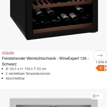
mQuvée
Freistehender Weinkühlschrank - WineExpert 126 -
1.649 €
Schwarz
B: 59,5 x H: 159 x T: 63 cm
2 verstellbare Temperaturzonen
Abschließbar
+
1