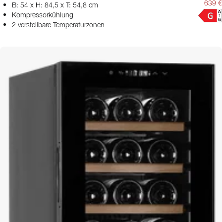
639 €
B: 54 x H: 84,5 x T: 54,8 cm
Kompressorkühlung
2 verstellbare Temperaturzonen