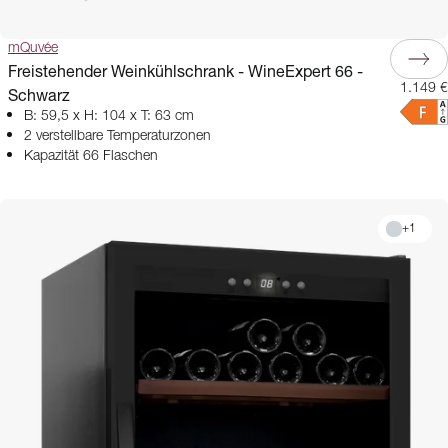
mQuvée
Freistehender Weinkühlschrank - WineExpert 66 -
1.149 €
Schwarz
B: 59,5 x H: 104 x T: 63 cm
2 verstellbare Temperaturzonen
Kapazität 66 Flaschen
+
1