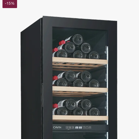
-
15
%