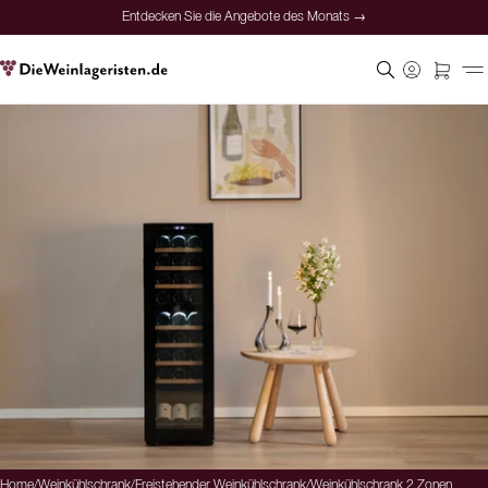
Entdecken Sie die Angebote des Monats →
Home
/
Weinkühlschrank
/
Freistehender Weinkühlschrank
/
Weinkühlschrank 2 Zonen