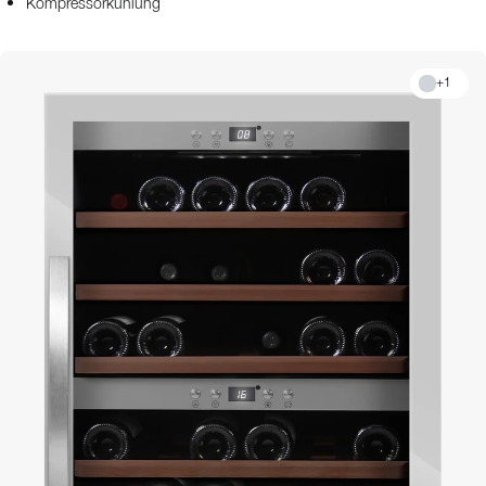
Kompressorkühlung
+
1