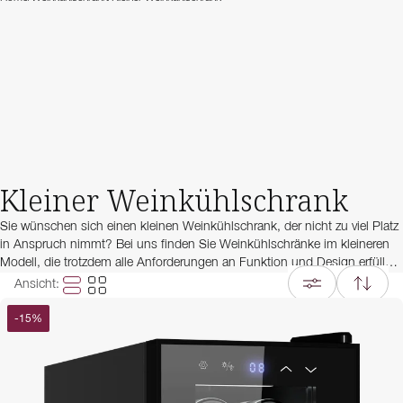
Kleiner Weinkühlschrank
Sie wünschen sich einen kleinen Weinkühlschrank, der nicht zu viel Platz
in Anspruch nimmt? Bei uns finden Sie Weinkühlschränke im kleineren
Modell, die trotzdem alle Anforderungen an Funktion und Design erfüllen.
Hier haben wir alle kleinen freistehenden Weinkühlschränke für Sie
Ansicht
:
gesammelt.
-
15
%
Freistehende kleine Weinkühlschränke dürfen nicht eingebaut werden.
Falls Sie auf der Suche nach einem kleinen oder schmalen Unterbau-
Weinkühlschrank sind, haben wir eine Auswahl von 15 cm breiten
Weinkühlschränken oder 30 cm breiten Weinkühlschränken, die auf Sie