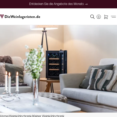
Entdecken Sie die Angebote des Monats →
Home
/
Weinkühlschrank
/
Kleiner Weinkühlschrank