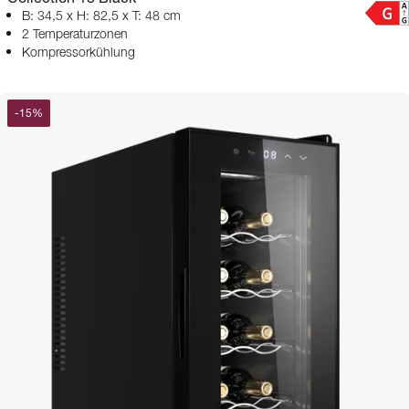
B: 34,5 x H: 82,5 x T: 48 cm
2 Temperaturzonen
Kompressorkühlung
-
15
%