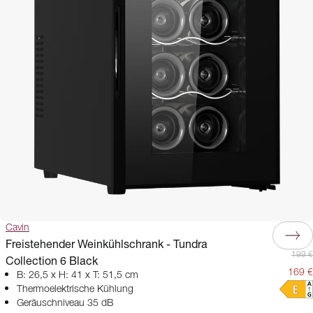
wartet.
Cavin
Freistehender Weinkühlschrank - Tundra
199 €
Collection 6 Black
169 €
B: 26,5 x H: 41 x T: 51,5 cm
Thermoelektrische Kühlung
Geräuschniveau 35 dB