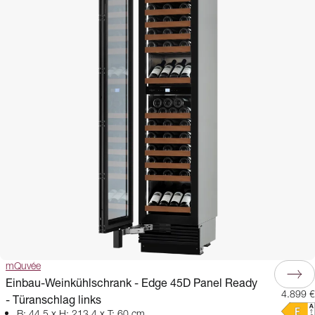
mQuvée
Einbau-Weinkühlschrank - Edge 45D Panel Ready
4.899 €
- Türanschlag links
B: 44,5 x H: 213,4 x T: 60 cm