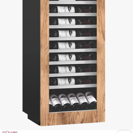
mQuvée