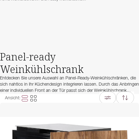
Panel-ready
Weinkühlschrank
Entdecken Sie unsere Auswahl an Panel-Ready-Weinkühlschränken, die
sich nahtlos in Ihr Küchendesign integrieren lassen. Durch das Anbringen
einer individuellen Front an der Tür passt sich der Weinkühlschrank
perfekt an Ihre Küchenschränke an - sowohl in Farbe als auch im
Ansicht
:
Material. So entsteht ein stimmiges Gesamtbild, das Design und
Funktion in Einklang bringt. Diese Lösung ist ideal für Weinliebhaber, die
ihren Weinkühlschrank harmonisch in die Küchengestaltung einfügen
möchten, ohne auf moderne Technik zu verzichten.