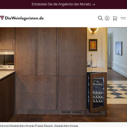
Entdecken Sie die Angebote des Monats →
Home
/
Weinkühlschrank
/
Panel Ready Weinkühlschrank