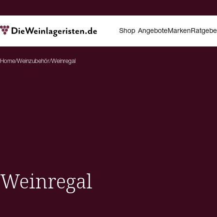
Shop
Angebote
Marken
Ratgebe
Home
/
Weinzubehör
/
Weinregal
Weinregal