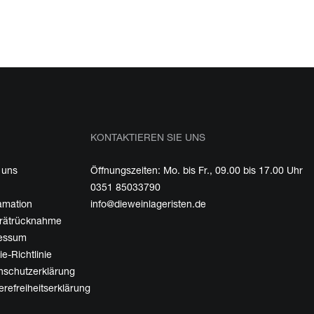
KONTAKTIEREN SIE UNS
 uns
Öffnungszeiten: Mo. bis Fr., 09.00 bis 17.00 Uhr
0351 85033790
amation
info@dieweinlageristen.de
erätrücknahme
essum
e-Richtlinie
nschutzerklärung
erefreiheitserklärung