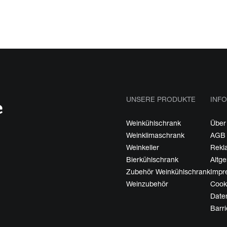
UNSERE PRODUKTE
INFO
Weinkühlschrank
Über
Weinklimaschrank
AGB
Weinkeller
Rekl
Bierkühlschrank
Altg
Zubehör Weinkühlschrank
Impr
Weinzubehör
Cooki
Date
Barri