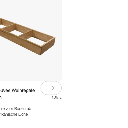
Quvée Weinregale
m
109 €
ale vom Boden ab
rikanische Eiche