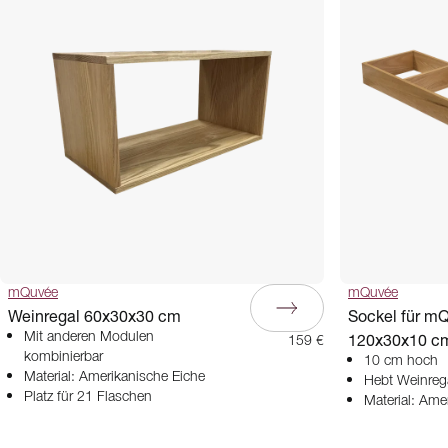
mQuvée
mQuvée
Weinregal 60x30x30 cm
Sockel für m
Mit anderen Modulen
120x30x10 c
159 €
kombinierbar
10 cm hoch
Material: Amerikanische Eiche
Hebt Weinreg
Platz für 21 Flaschen
Material: Ame