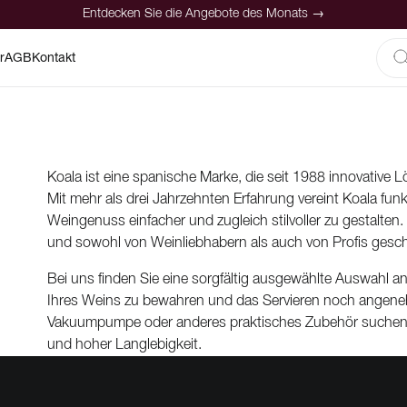
Entdecken Sie die Angebote des Monats →
r
AGB
Kontakt
Koala ist eine spanische Marke, die seit 1988 innovative
Mit mehr als drei Jahrzehnten Erfahrung vereint Koala fu
Weingenuss einfacher und zugleich stilvoller zu gestalten
und sowohl von Weinliebhabern als auch von Profis gesch
Bei uns finden Sie eine sorgfältig ausgewählte Auswahl a
Ihres Weins zu bewahren und das Servieren noch angeneh
Vakuumpumpe oder anderes praktisches Zubehör suchen – K
und hoher Langlebigkeit.