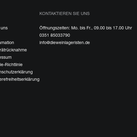
KONTAKTIEREN SIE UNS
 uns
Öffnungszeiten: Mo. bis Fr., 09.00 bis 17.00 Uhr
0351 85033790
amation
info@dieweinlageristen.de
erätrücknahme
essum
e-Richtlinie
nschutzerklärung
erefreiheitserklärung