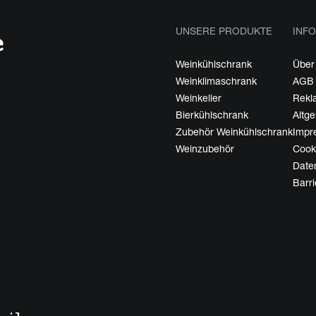
UNSERE PRODUKTE
INFO
Weinkühlschrank
Über
Weinklimaschrank
AGB
Weinkeller
Rekl
Bierkühlschrank
Altg
Zubehör Weinkühlschrank
Impr
Weinzubehör
Cooki
Date
Barri