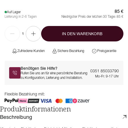
85 €
Auf Lager
Lieferung in 2-6 Tagen
Niedrigster Preis der letzten 30 Tage:
85 €
IN DEN WARENKORB
1
Zufriedene Kunden
Sichere Bezahlung
Preisgarantie
Benötigen Sie Hilfe?
0351 85033790
Rufen Sie uns an für eine persönliche Beratung
Mo-Fr: 9-17 Uhr
zu Konfiguration, Lieferung und Installation.
Flexible Bezahlung mit:
Produktinformationen
Beschreibung