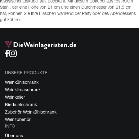
Klassischer Eiskübel aus Edelstahl. Mit diesem Eiskübel aus rostfreiem
Stahl, der eine Höhe von 21 cm und einen Durchmesser von 21,5 cm
hat, können Sie Ihre Flaschen während der Party oder des Abendessens
gut kühlen.
UNSERE PRODUKTE
Weinkühlschrank
Weinklimaschrank
Weinkeller
Bierkühlschrank
Zubehör Weinkühlschrank
Weinzubehör
INFO
Über uns