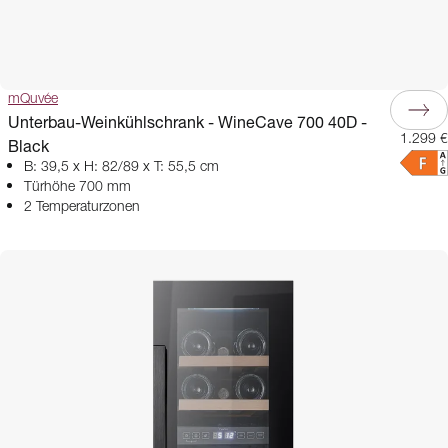
mQuvée
Unterbau-Weinkühlschrank - WineCave 700 40D -
1.299 €
Black
B: 39,5 x H: 82/89 x T: 55,5 cm
Türhöhe 700 mm
2 Temperaturzonen