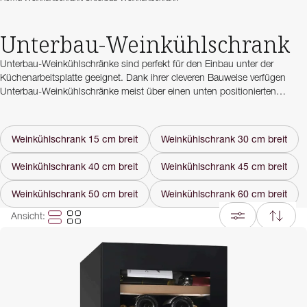
Unterbau-Weinkühlschrank
Unterbau-Weinkühlschränke sind perfekt für den Einbau unter der
Küchenarbeitsplatte geeignet. Dank ihrer cleveren Bauweise verfügen
Unterbau-Weinkühlschränke meist über einen unten positionierten
Luftauslass. Je nach Modell kann der eigene Küchensockel vor den
Luftauslass gesetzt werden, um den
Weinkühlschrank
noch besser in die
Küche zu integrieren.
Weinkühlschrank 15 cm breit
Weinkühlschrank 30 cm breit
Unterbau-Weinkühlschränke sind in verschiedenen Höhen und Breiten
Weinkühlschrank 40 cm breit
Weinkühlschrank 45 cm breit
erhältlich, um sich ideal an Ihre Küche anzupassen. Bei uns finden Sie
Weinkühlschränke mit Türhöhen von 700 mm, die speziell für den
Weinkühlschrank 50 cm breit
Weinkühlschrank 60 cm breit
deutschen Markt angepasste Türhöhe von 780 mm sowie jetzt ganz neu
800 mm – die passende Türhöhe für Küchen von z.B. IKEA. Bei der Breite
Ansicht
:
Ihres Unterbau-Weinkühlschranks können Sie zwischen
15 cm
,
30 cm
,
40 cm
,
45 cm
,
50 cm
und
60 cm
wählen.