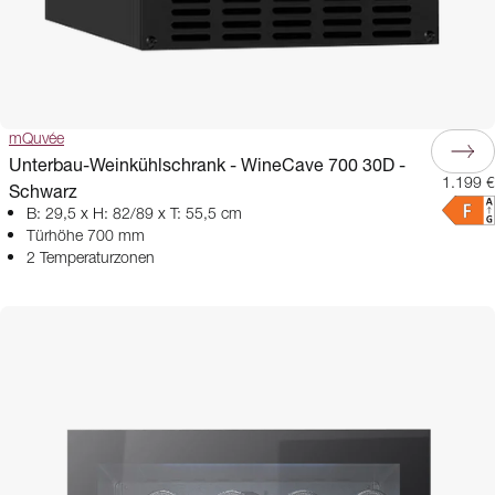
mQuvée
Unterbau-Weinkühlschrank - WineCave 700 30D -
1.199 €
Schwarz
B: 29,5 x H: 82/89 x T: 55,5 cm
Türhöhe 700 mm
2 Temperaturzonen