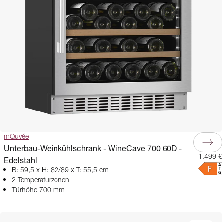
mQuvée
Unterbau-Weinkühlschrank - WineCave 700 60D -
1.499 €
Edelstahl
B: 59,5 x H: 82/89 x T: 55,5 cm
2 Temperaturzonen
Türhöhe 700 mm