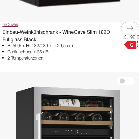
mQuvée
Einbau-Weinkühlschrank - WineCave Slim 182D
3.199 €
Fullglass Black
B: 59,5 x H: 182/189 x T: 39,5 cm
Geräuschpegel 35 dB
2 Temperaturzonen
+
1