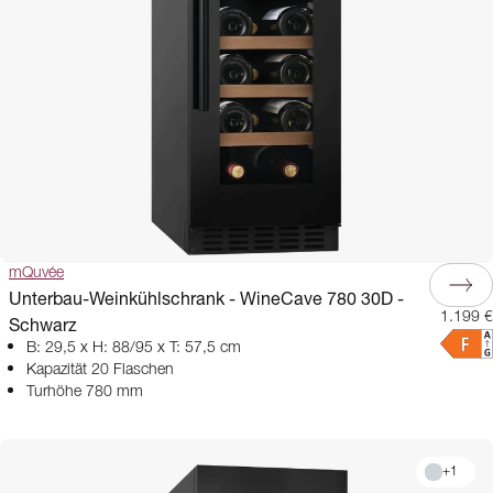
mQuvée
Unterbau-Weinkühlschrank - WineCave 780 30D -
1.199 €
Schwarz
B: 29,5 x H: 88/95 x T: 57,5 cm
Kapazität 20 Flaschen
Turhöhe 780 mm
+
1