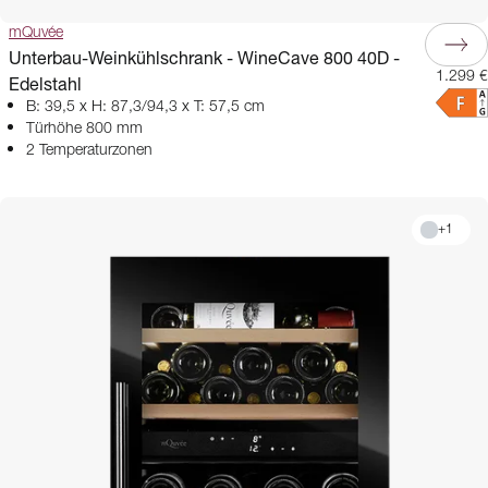
mQuvée
Unterbau-Weinkühlschrank - WineCave 800 40D -
1.299 €
Edelstahl
B: 39,5 x H: 87,3/94,3 x T: 57,5 cm
Türhöhe 800 mm
2 Temperaturzonen
+
1