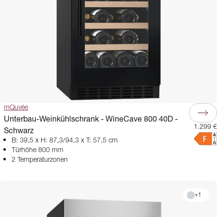
mQuvée
Unterbau-Weinkühlschrank - WineCave 800 40D -
1.299 €
Schwarz
B: 39,5 x H: 87,3/94,3 x T: 57,5 cm
Türhöhe 800 mm
2 Temperaturzonen
+
1