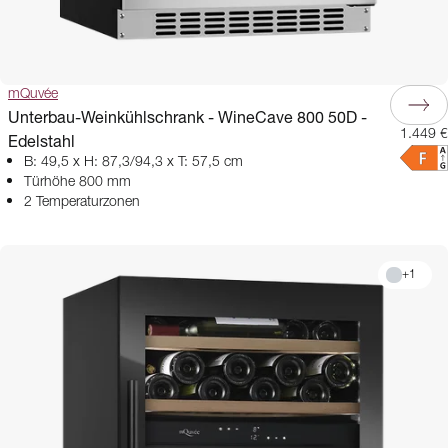
mQuvée
Unterbau-Weinkühlschrank - WineCave 800 50D -
1.449 €
Edelstahl
B: 49,5 x H: 87,3/94,3 x T: 57,5 cm
Türhöhe 800 mm
2 Temperaturzonen
+
1