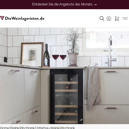
Entdecken Sie die Angebote des Monats →
Home
/
Weinkühlschrank
/
Unterbau-Weinkühlschrank