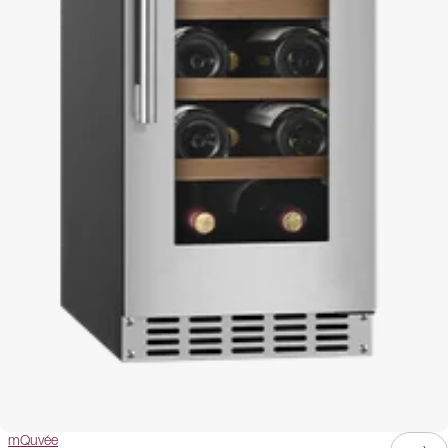
mQuvée