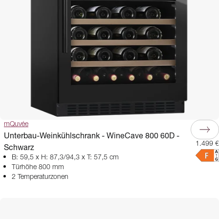
mQuvée
Unterbau-Weinkühlschrank - WineCave 800 60D -
1.499 €
Schwarz
B: 59,5 x H: 87,3/94,3 x T: 57,5 cm
Türhöhe 800 mm
2 Temperaturzonen