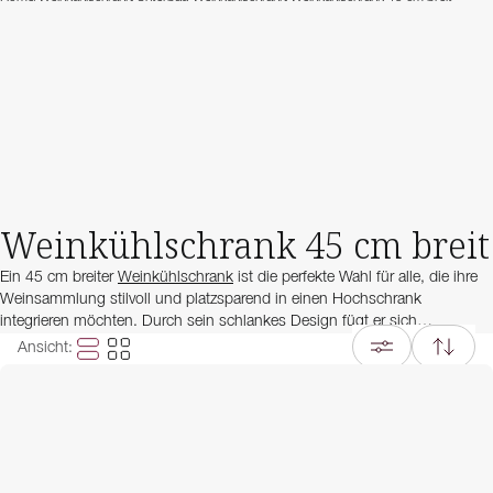
Weinkühlschrank 45 cm breit
Ein 45 cm breiter
Weinkühlschrank
ist die perfekte Wahl für alle, die ihre
Weinsammlung stilvoll und platzsparend in einen Hochschrank
integrieren möchten. Durch sein schlankes Design fügt er sich
harmonisch in moderne Küchen ein und bietet dennoch ausreichend
Ansicht
:
Platz für eine vielseitige Auswahl an Weinflaschen.
Diese Modelle sind speziell für den Einbau entwickelt und lassen sich
nahtlos ins Küchendesign einfügen. Mit präziser Temperaturregelung,
vibrationsfreier Lagerung und UV-geschütztem Glas bleiben Ihre Weine
bestens temperiert und geschützt. Viele Varianten verfügen zudem über