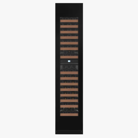
zwei Temperaturzonen, sodass sowohl Weißweine als auch Rotweine
unter optimalen Bedingungen gelagert werden können.