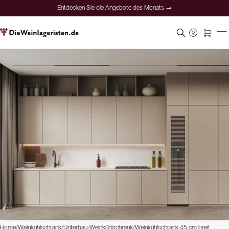
Entdecken Sie die Angebote des Monats →
Home
/
Weinkühlschrank
/
Unterbau-Weinkühlschrank
/
Weinkühlschrank 45 cm breit