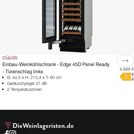
mQuvée
Einbau-Weinkühlschrank - Edge 45D Panel Ready
4.899 €
- Türanschlag links
B: 44,5 x H: 213,4 x T: 60 cm
Geräuschpegel 37 dB
2 Temperaturzonen