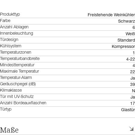
Freistehende Weinkühler
Produkttyp
Schwarz
Farbe
6
Anzahl Ablagen
Weiß
Innenbeleuchtung
Standard
Türdesign
Kompressor
Kühlsystem
1
Temperaturzonen
4-22
Temperaturbandbreite
4
Mindesttemperatur
22
Maximale Temperatur
Ja
Temperatur-Alarm
39
Geräuschpegel (dB)
N
Klimaklasse
Ja
Tür mit UV-Schutz
17
Anzahl Bordeauxflaschen
Glastür
Türtyp
Maße