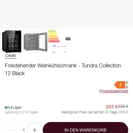
CAVIN
Freistehender Weinkühlschrank - Tundra Collection
12 Black
Produktdatenblatt
203 €
239 €
Auf Lager
Lieferung in 2-6 Tagen
Niedrigster Preis der letzten 30 Tage:
203 €
IN DEN WARENKORB
1