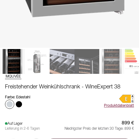
MQUVÉE
Freistehender Weinkühlschrank - WineExpert 38
Farbe
:
Edestahl
Produktdatenblatt
899 €
Auf Lager
Lieferung in 2-6 Tagen
Niedrigster Preis der letzten 30 Tage:
899 €