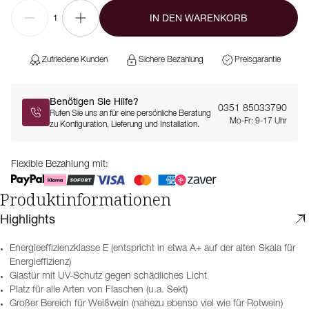
IN DEN WARENKORB
1
Zufriedene Kunden
Sichere Bezahlung
Preisgarantie
Benötigen Sie Hilfe?
0351 85033790
Rufen Sie uns an für eine persönliche Beratung
Mo-Fr: 9-17 Uhr
zu Konfiguration, Lieferung und Installation.
Flexible Bezahlung mit:
Produktinformationen
Highlights
Energieeffizienzklasse E (entspricht in etwa A+ auf der alten Skala für
Energieffizienz)
Glastür mit UV-Schutz gegen schädliches Licht
Platz für alle Arten von Flaschen (u.a. Sekt)
Großer Bereich für Weißwein (nahezu ebenso viel wie für Rotwein)