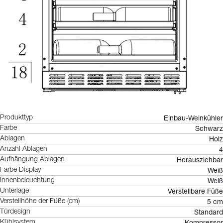
Einbau-Weinkühler
Produkttyp
Schwarz
Farbe
Holz
Ablagen
4
Anzahl Ablagen
Herausziehbar
Aufhängung Ablagen
Weiß
Farbe Display
Weiß
Innenbeleuchtung
Verstellbare Füße
Unterlage
5 cm
Verstellhöhe der Füße (cm)
Standard
Türdesign
Kompressor
Kühlsystem