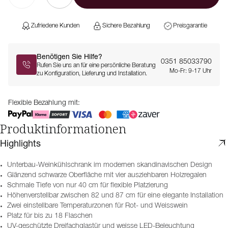
Zufriedene Kunden
Sichere Bezahlung
Preisgarantie
Benötigen Sie Hilfe?
0351 85033790
Rufen Sie uns an für eine persönliche Beratung
Mo-Fr: 9-17 Uhr
zu Konfiguration, Lieferung und Installation.
Flexible Bezahlung mit:
Produktinformationen
Highlights
Unterbau-Weinkühlschrank im modernen skandinavischen Design
Glänzend schwarze Oberfläche mit vier ausziehbaren Holzregalen
Schmale Tiefe von nur 40 cm für flexible Platzierung
Höhenverstellbar zwischen 82 und 87 cm für eine elegante Installation
Zwei einstellbare Temperaturzonen für Rot- und Weisswein
Platz für bis zu 18 Flaschen
UV-geschützte Dreifachglastür und weisse LED-Beleuchtung