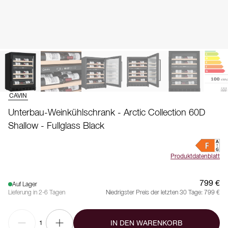
CAVIN
Unterbau-Weinkühlschrank - Arctic Collection 60D
Shallow - Fullglass Black
Produktdatenblatt
799 €
Auf Lager
Lieferung in 2-6 Tagen
Niedrigster Preis der letzten 30 Tage:
799 €
IN DEN WARENKORB
1