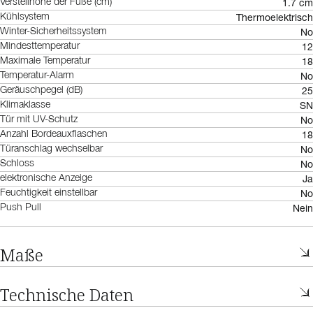
1.7 cm
Verstellhöhe der Füße (cm)
Thermoelektrisch
Kühlsystem
No
Winter-Sicherheitssystem
12
Mindesttemperatur
18
Maximale Temperatur
No
Temperatur-Alarm
25
Geräuschpegel (dB)
SN
Klimaklasse
No
Tür mit UV-Schutz
18
Anzahl Bordeauxflaschen
No
Türanschlag wechselbar
No
Schloss
Ja
elektronische Anzeige
No
Feuchtigkeit einstellbar
Nein
Push Pull
Maße
Technische Daten