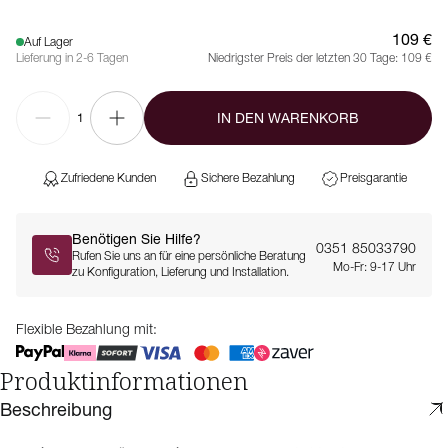
109 €
Auf Lager
Lieferung in 2-6 Tagen
Niedrigster Preis der letzten 30 Tage:
109 €
IN DEN WARENKORB
1
Zufriedene Kunden
Sichere Bezahlung
Preisgarantie
Benötigen Sie Hilfe?
0351 85033790
Rufen Sie uns an für eine persönliche Beratung
Mo-Fr: 9-17 Uhr
zu Konfiguration, Lieferung und Installation.
Flexible Bezahlung mit:
Produktinformationen
Beschreibung