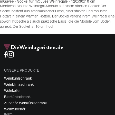
mQuvée - Sockel für mQuvée Weinregale - 120x30x10 cm
Montieren Sie Ihre Weinregal-Module auf einem stabilen Sockel! Der
Sockel besteht aus amerikanischer Eiche, einer starken und robusten
Holzart in einem warmen Rotton. Der Sockel verleiht Ihrem Weinregal eine
sowohl hübsche als auch praktische Basis, die die Module vom Boden
abhebt. Der Sockel ist 10 cm hoch.
UNSERE PRODUKTE
Weinkühlschrank
Weinklimaschrank
Weinkeller
Bierkühlschrank
Zubehör Weinkühlschrank
Weinzubehör
INFO