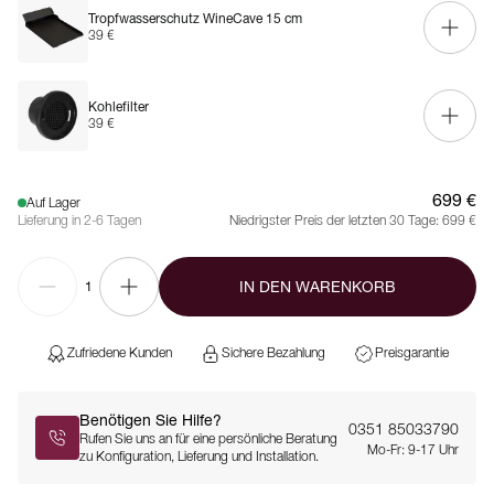
Tropfwasserschutz WineCave 15 cm
39 €
Kohlefilter
39 €
699 €
Auf Lager
Lieferung in 2-6 Tagen
Niedrigster Preis der letzten 30 Tage:
699 €
IN DEN WARENKORB
1
Zufriedene Kunden
Sichere Bezahlung
Preisgarantie
Benötigen Sie Hilfe?
0351 85033790
Rufen Sie uns an für eine persönliche Beratung
Mo-Fr: 9-17 Uhr
zu Konfiguration, Lieferung und Installation.