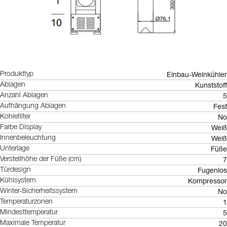
Einbau-Weinkühler
Produkttyp
Kunststoff
Ablagen
5
Anzahl Ablagen
Fest
Aufhängung Ablagen
No
Kohlefilter
Weiß
Farbe Display
Weiß
Innenbeleuchtung
Füße
Unterlage
7
Verstellhöhe der Füße (cm)
Fugenlos
Türdesign
Kompressor
Kühlsystem
No
Winter-Sicherheitssystem
1
Temperaturzonen
5
Mindesttemperatur
20
Maximale Temperatur