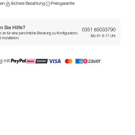
den
Sichere Bezahlung
Preisgarantie
n Sie Hilfe?
0351 85033790
s an für eine persönliche Beratung zu Konfiguration,
Mo-Fr: 9-17 Uhr
 Installation.
g mit: