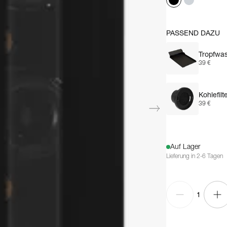
PASSEND DAZU
Tropfwa
39 €
Kohlefilt
39 €
Auf Lager
Lieferung in 2-6 Tagen
1