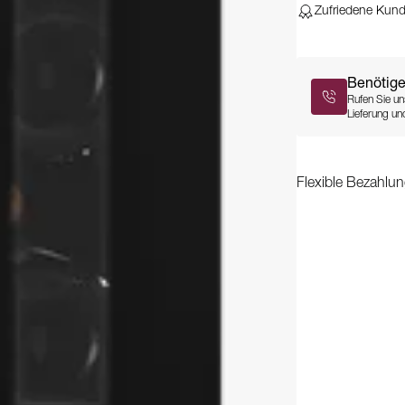
Zufriedene Kun
Benötige
Rufen Sie un
Lieferung und
Flexible Bezahlun