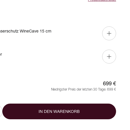
sserschutz WineCave 15 cm
er
699 €
Niedrigster Preis der letzten 30 Tage:
699 €
IN DEN WARENKORB